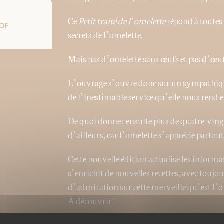
Ce
Petit traité de l’omelette
répond à toutes c
DF
secrets de l’omelette.
Mais pas d’omelette sans œufs et pas d’œufs
L’ouvrage s’ouvre donc sur un sympathique
de l’inestimable service qu’elle nous rend e
De quoi donner ensuite plus de quatre-vingts 
d’ailleurs, car l’omelette s’apprécie partou
Cette nouvelle édition actualise les informat
s’enrichit de nouvelles recettes, avec touj
d’admiration sur cette merveille qu’est l’o
À découvrir !