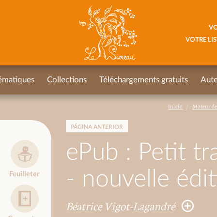
VO
VOTRE LIS
ématiques
Collections
Téléchargements gratuits
Aute
Inicio
Moteur de
PÁGINA ANTERIOR
ePub : Petit tr
- nouvelle édi
Feuilleter
Béatrice Vigot-Lagandré