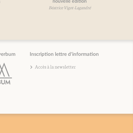
nouvelle édition
Béatr
Béatrice Vigot-Lagandré
verbum
Inscription lettre d'information
Accès à la newsletter