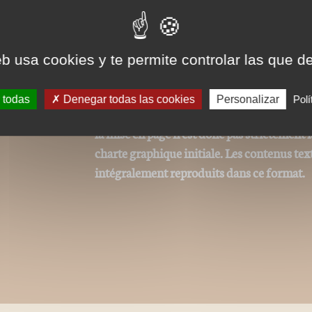
Nos ePubs sont des versions
charge le format ePub de t
eb usa cookies y te permite controlar las que d
ou Iphone (avec l'appli iBoo
 todas
Denegar todas las cookies
Personalizar
Polí
Ces ePubs sont alors revus et optimisés pou
la mise en page n'est donc pas strictement
charte graphique initiale. Les contenus tex
intégralement reproduits dans ce format.