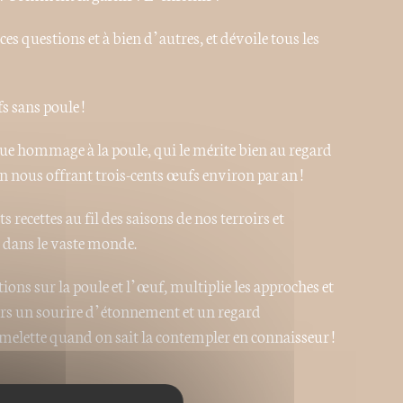
es questions et à bien d’autres, et dévoile tous les
 sans poule !
 hommage à la poule, qui le mérite bien au regard
n nous offrant trois-cents œufs environ par an !
recettes au fil des saisons de nos terroirs et
t dans le vaste monde.
ions sur la poule et l’œuf, multiplie les approches et
ours un sourire d’étonnement et un regard
melette quand on sait la contempler en connaisseur !