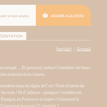
outer à mes envies
AÑADIR A LA CESTA
ÉSENTATION
[english]
Español
 plus simple… Et pourtant, même l’omelette « de base »
faite maîtrise de la cuisson.
melette dans les règles de l’art ? Faut-il battre les
es cuire ? Et d’ailleurs – puisque l’omelette est
en Espagne, en France ou au Japon ? Comment la
 ? Comment la garnir ? L’enrichir ?