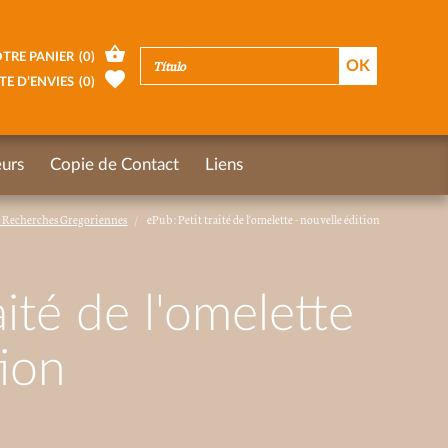
TRE PANIER
(
0
)
TE D’ENVIES
(
0
)
urs
Copie de Contact
Liens
 Recherches Gregoriennes
ePub : Petit traité de l'omelette - nouvelle édition
aité de l'omelette
tion