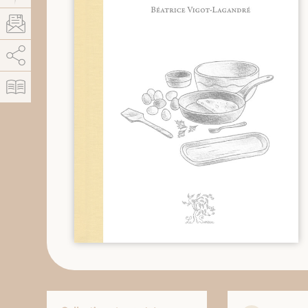
AddThis está deshabilitado.
Permitir