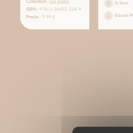
Collection :
Les traités
le livre
ISBN
: 978-2-36402-224-9
Ebook-P
Precio
: 9.99 €