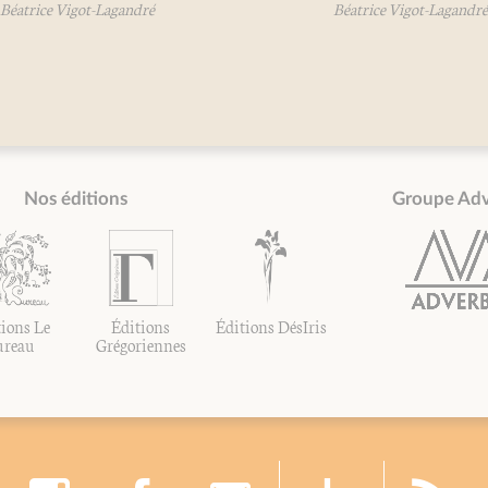
got-Lagandré
Béatrice Vigot-Lagandré
Nos éditions
Groupe Ad
ions Le
Éditions
Éditions DésIris
ureau
Grégoriennes