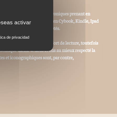
 adaptées aux liseuses électroniques prenant en
ype Sony Reader, Kobo, Booken Cybook, Kindle, Ipad
eseas activar
ks) ou autres "ereaders" adaptés.
tica de privacidad
r permettre le meilleur confort de lecture, toutefois
 identique même si nous avons au mieux respecté la
tes et iconographiques sont, par contre,