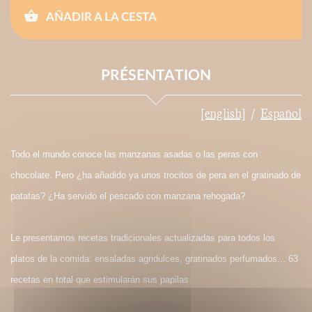
AÑADIR A LA CESTA
PRÉSENTATION
[english]
Español
Todo el mundo conoce las manzanas asadas o las peras con
chocolate. Pero ¿ha añadido ya unos trocitos de pera en el gratinado de
patatas? ¿Ha servido el pescado con manzana rehogada?
Le presentamos recetas tradicionales actualizadas para todos los
platos de la comida: ensaladas agridulces, gratinados perfumados... 63
recetas en total que estimularán sus papilas.