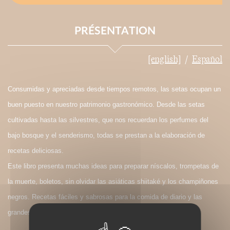
PRÉSENTATION
[english]
Español
Consumidas y apreciadas desde tiempos remotos, las setas ocupan un
buen puesto en nuestro patrimonio gastronómico. Desde las setas
cultivadas hasta las silvestres, que nos recuerdan los perfumes del
bajo bosque y el senderismo, todas se prestan a la elaboración de
recetas deliciosas.
Este libro presenta muchas ideas para preparar níscalos, trompetas de
la muerte, boletos, sin olvidar las asiáticas shiitaké y los champiñones
negros. Recetas fáciles y sabrosas para la comida de diario y las
grandes ocasiones.