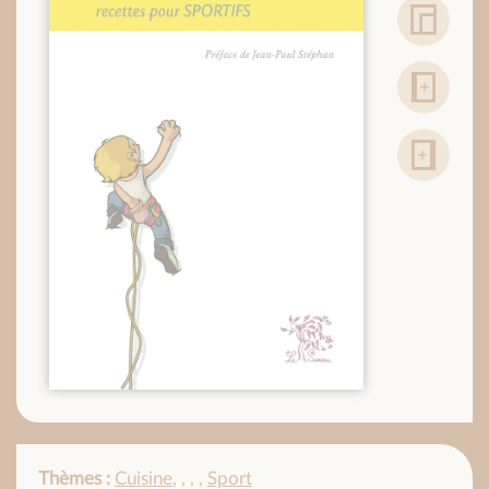
Thèmes :
Cuisine
,
,
,
,
Sport