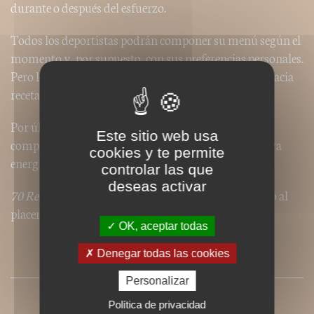
durante o después del esfuerzo.
Todos los deportistas podrán componer su menú según el
momento y, por supuesto, con sus preferencias personales.
Pero los autores también orientan a los deportistas hacia
recetas del libro adaptadas a la actividad practicada.
Por último, para los momentos difíciles, dos recetas
Este sitio web usa
complementarias que son auténticas fuentes de nueva
cookies y te permite
energía.
controlar las que
deseas activar
70 Recettes pour sportifs
: la alegría del esfuerzo junto al
placer de comer.
OK, aceptar todas
Denegar todas las cookies
PRESSE
Personalizar
Política de privacidad