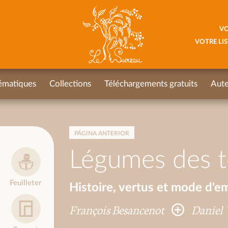
VO
VOTRE LIS
ématiques
Collections
Téléchargements gratuits
Aute
PÁGINA ANTERIOR
Légumes des t
Feuilleter
Histoire, vertus et mode d'e
François Besancenot
Daniel 