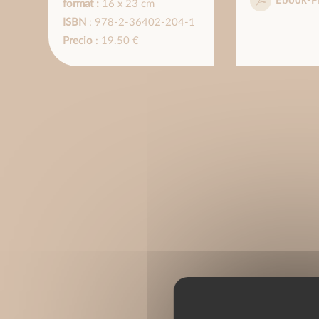
Ebook-P
format :
16 x 23 cm
ISBN
: 978-2-36402-204-1
Precio
: 19.50 €