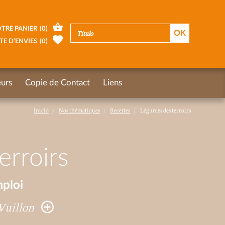
TRE PANIER
(
0
)
TE D’ENVIES
(
0
)
urs
Copie de Contact
Liens
Inicio
Nos thématiques
Recettes
Légumes des terroirs
erroirs
mploi
Vuillon