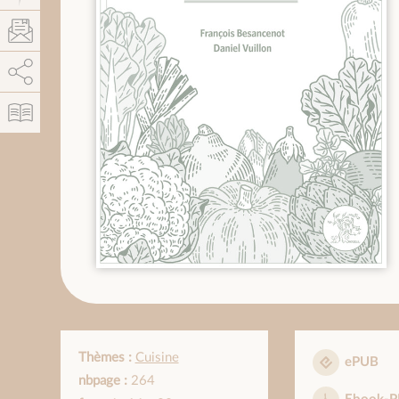
AddThis está deshabilitado.
Permitir
Thèmes :
Cuisine
ePUB
nbpage :
264