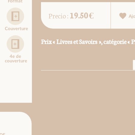
Format
19.50 €
Precio :
Aj
Couverture
Prix « Livres et Savoirs », catégorie «
4e de
couverture