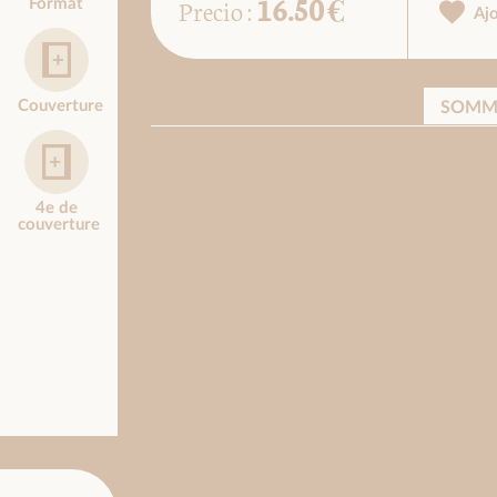
16.50 €
Precio :
Format
Aj
Couverture
SOMM
4e de
couverture