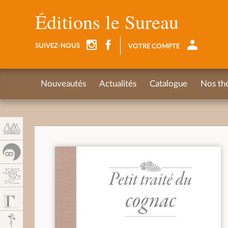
Panel de gestión de cookies
Éditions le Sureau
SUIVEZ-NOUS
VOTRE COMPTE
Nouveautés
Actualités
Catalogue
Nos th