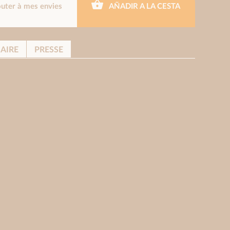
outer à mes envies
AÑADIR A LA CESTA
AIRE
PRESSE