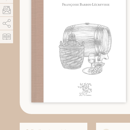
AddThis está deshabilitado.
Permitir