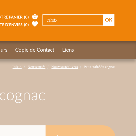
TRE PANIER
(
0
)
TE D’ENVIES
(
0
)
urs
Copie de Contact
Liens
Inicio
Nouveautés
Nouveautés livres
Petit traité du cognac
u cognac