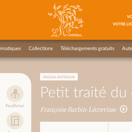
VO
VOTRE LIS
ématiques
Collections
Téléchargements gratuits
Aute
PÁGINA ANTERIOR
Petit traité d
Feuilleter
Françoise Barbin-Lécrevisse