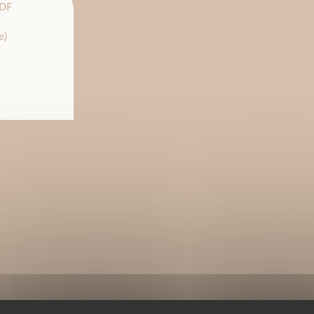
DF
e)