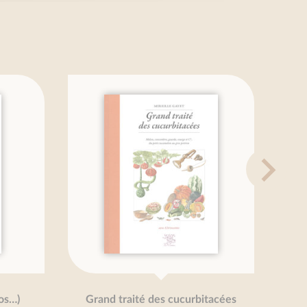
…)
Grand traité des cucurbitacées
G