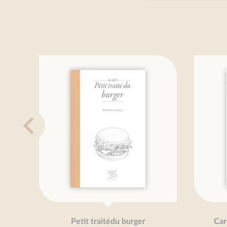
Petit traitédu burger
Carott