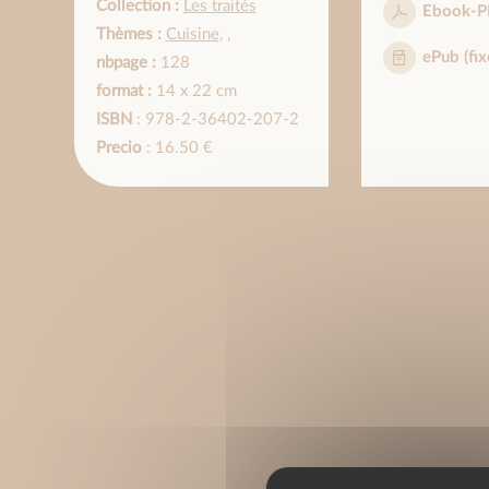
Collection :
Les traités
Ebook-P
Thèmes :
Cuisine
,
,
ePub (fix
nbpage :
128
format :
14 x 22 cm
ISBN
: 978-2-36402-207-2
Precio
: 16.50 €