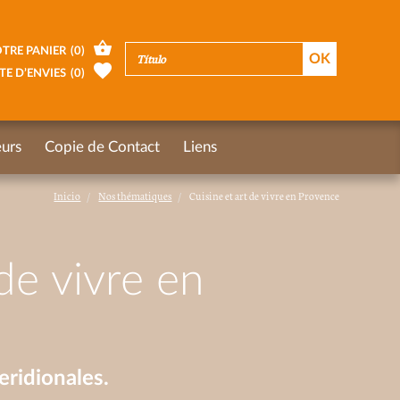
TRE PANIER
(
0
)
TE D’ENVIES
(
0
)
urs
Copie de Contact
Liens
Inicio
Nos thématiques
Cuisine et art de vivre en Provence
de vivre en
ridionales.