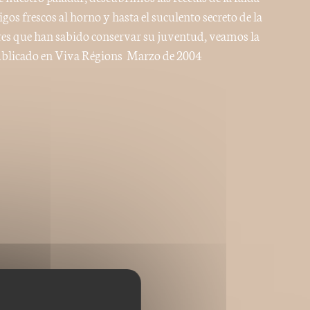
gos frescos al horno y hasta el suculento secreto de la
res que han sabido conservar su juventud, veamos la
publicado en Viva Régions  Marzo de 2004