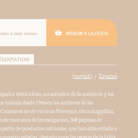
outer à mes envies
AÑADIR A LA CESTA
ÉSENTATION
[english]
Español
tigador meticuloso, un salvador de la memoria y las
 trabaja desde 1946 en los archivos de las
 Cuisine et art de vivre en Provence, obra magnífica,
o de once años de investigación, 368 páginas de
 partir de productos naturales, que han alimentado a
 nuestro paladar, descubrimos las recetas de la falda