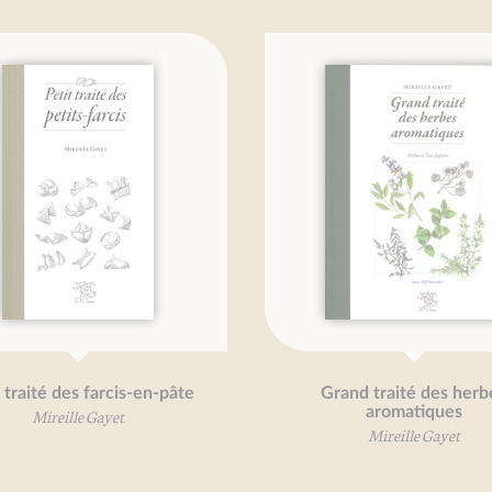
Légumes des terroirs
Grand traité
comest
François Besancenot
Daniel Vuillon
Mireill