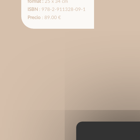
format :
25 x 34 cm
ISBN
: 978-2-911328-09-1
Precio
: 89.00 €