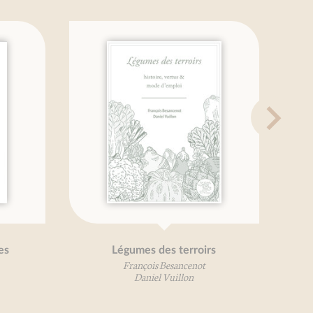
 des fleurs
Petit traité de la noix
ibles
Alexandre de Lanoix
e Gayet