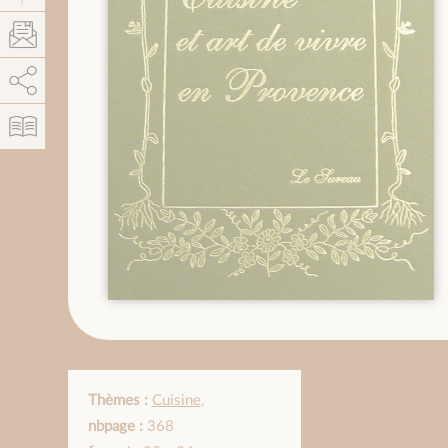
AddThis está deshabilitado.
Permitir
Thèmes :
Cuisine
,
nbpage :
368