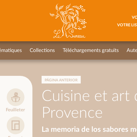
VO
VOTRE LIS
ématiques
Collections
Téléchargements gratuits
Aute
PÁGINA ANTERIOR
Cuisine et art 
Provence
Feuilleter
La memoria de los sabores me