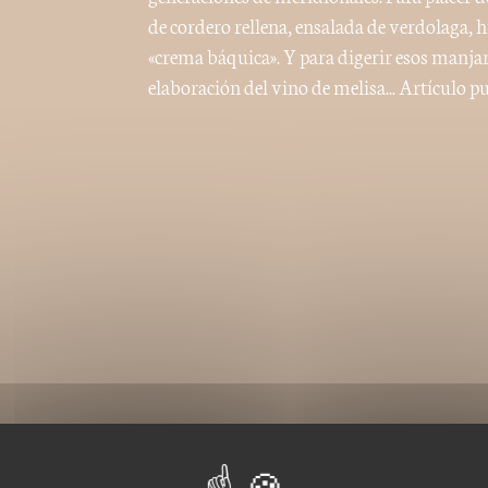
de cordero rellena, ensalada de verdolaga, hi
«crema báquica». Y para digerir esos manja
elaboración del vino de melisa... Artículo 