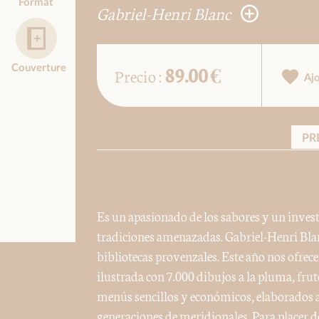
Format
Gabriel-Henri Blanc
89.00 €
Couverture
Precio :
Aj
PR
Es un apasionado de los sabores y un inves
tradiciones amenazadas. Gabriel-Henri Blanc
bibliotecas provenzales. Este año nos ofrece
ilustrada con 7.000 dibujos a la pluma, frut
menús sencillos y económicos, elaborados a
generaciones de meridionales. Para placer de