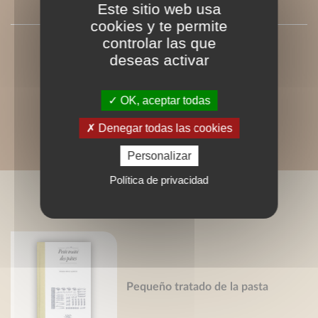
AUTRES
Este sitio web usa
cookies y te permite
controlar las que
deseas activar
OK, aceptar todas
Denegar todas las cookies
Personalizar
Política de privacidad
LIVRES ASSOCIÉS
Pequeño tratado de la pasta