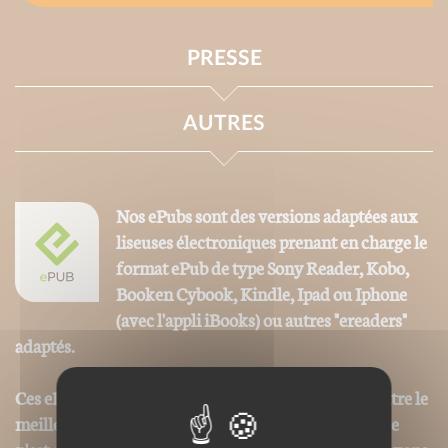
PRESSE
AUTRES
Nos ePubs sont des versions adaptées aux
liseuses électroniques prenant en charge le
format ePub de type Sony Reader, Kobo,
Booken Cybook, Kindle, Ipad ou Iphone
(avec l'appli iBooks) ou autres "ereaders"
adaptés.
Ces ePubs sont alors revus et optimisés pour permettre le
meilleur confort de lecture, toutefois la mise en page