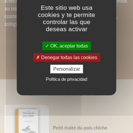
n'est donc pas strictement identique même si nous avons
Este sitio web usa
au mieux respecté la charte graphique initiale. Les
cookies y te permite
contenus textes et iconographiques sont, par contre,
controlar las que
intégralement reproduits dans ce format.
deseas activar
OK, aceptar todas
Denegar todas las cookies
Personalizar
Política de privacidad
LIVRES ASSOCIÉS
Petit traité du pois chiche