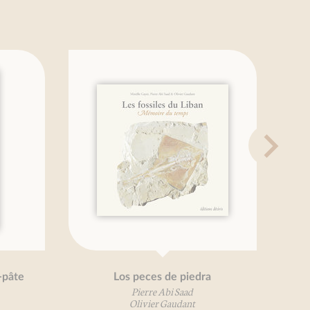
Los peces de piedra
Petit
Pierre Abi Saad
Olivier Gaudant