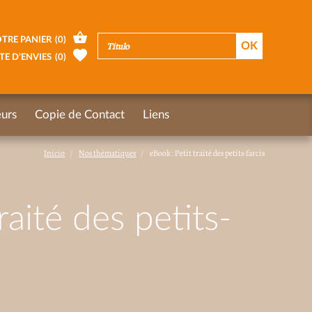
TRE PANIER
(
0
)
TE D’ENVIES
(
0
)
urs
Copie de Contact
Liens
Inicio
Nos thématiques
eBook : Petit traité des petits-farcis
raité des petits-