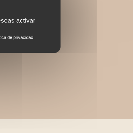
eseas activar
tica de privacidad