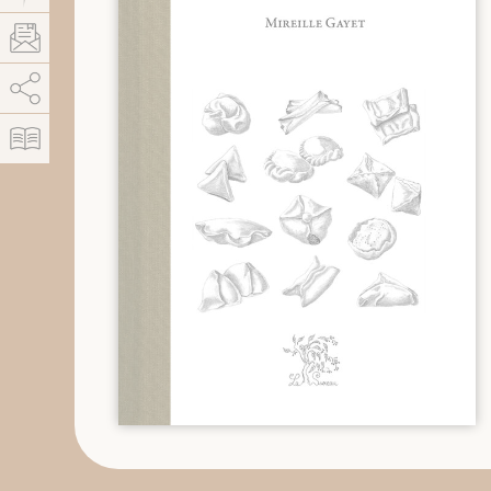
AddThis está deshabilitado.
Permitir