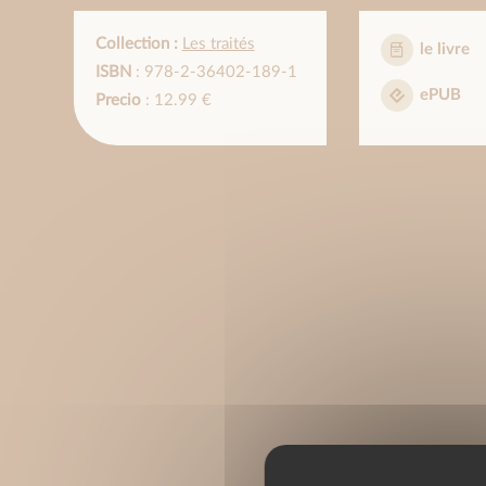
Collection :
Les traités
le livre
ISBN
: 978-2-36402-189-1
ePUB
Precio
: 12.99 €