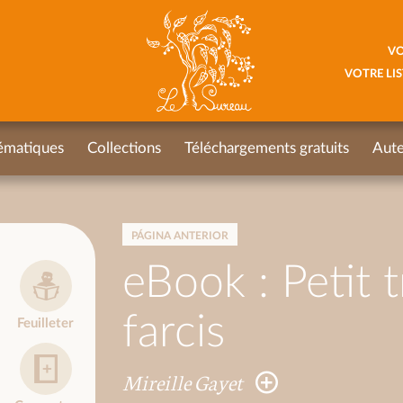
VO
VOTRE LIS
ématiques
Collections
Téléchargements gratuits
Aute
PÁGINA ANTERIOR
eBook : Petit t
farcis
Feuilleter
Mireille Gayet