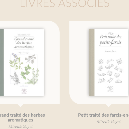
LIVRES ASSOCIÉS
aité des herbes
Petit traité des farcis-en-pâte
omatiques
Mireille Gayet
eille Gayet