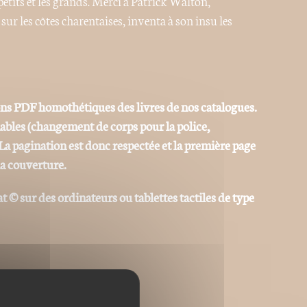
 petits et les grands. Merci à Patrick Walton,
sur les côtes charentaises, inventa à son insu les
ons PDF homothétiques des livres de nos catalogues.
iables (changement de corps pour la police,
La pagination est donc respectée et la première page
la couverture.
at © sur des ordinateurs ou tablettes tactiles de type