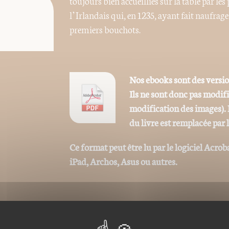
toujours bien accueillies sur la table par les
l’Irlandais qui, en 1235, ayant fait naufrage 
premiers bouchots.
Nos ebooks sont des versi
Ils ne sont donc pas modif
modification des images). 
du livre est remplacée par 
Ce format peut être lu par le logiciel Acrob
iPad, Archos, Asus ou autres.