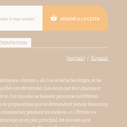
outer à mes envies
AÑADIR A LA CESTA
ÉSENTATION
[english]
Español
iance « bistrot », où l'on se lèche les doigts, et les
quilles ont été retirées. Les deux ont leur charme et
ivre. Les moules ne laissent personne indifférent.
tés de préparations qui ne demandent jamais beaucoup
es consommer pendant les mois en « r ». Petites ou
, en soupe ou en plat principal, les moules sont