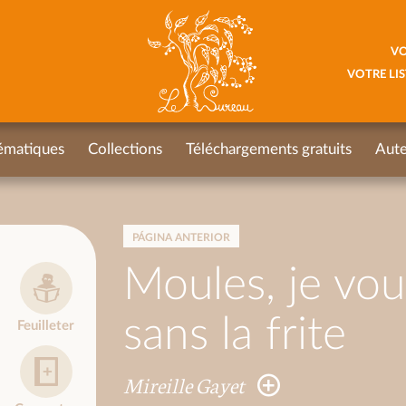
VO
VOTRE LIS
ématiques
Collections
Téléchargements gratuits
Aute
PÁGINA ANTERIOR
Moules, je vou
sans la frite
Feuilleter
Mireille Gayet