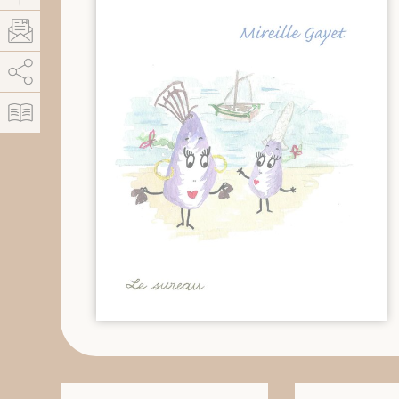
AddThis está deshabilitado.
Permitir