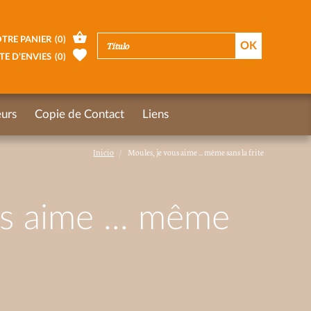
TRE PANIER
(
0
)
TE D’ENVIES
(
0
)
urs
Copie de Contact
Liens
Inicio
Moules, je vous aime ... même sans la frite
s aime ... même