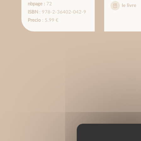
nbpage :
72
le livre
ISBN
: 978-2-36402-042-9
Precio
: 5.99 €