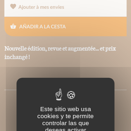
Ajouter à mes envies
AÑADIR A LA CESTA
Nouvelle édition, revue et augmentée... et prix
inchangé !
PRESSE
Este sitio web usa
cookies y te permite
controlar las que
deseas activar