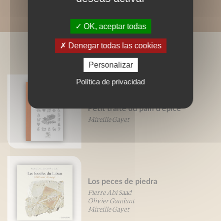
OK, aceptar todas
Denegar todas las cookies
LIVRES ASSOCIÉS
Personalizar
Política de privacidad
Petit traité du pain d'épice
Mireille Gayet
Los peces de piedra
Pierre Abi Saad
Olivier Gaudant
Mireille Gayet