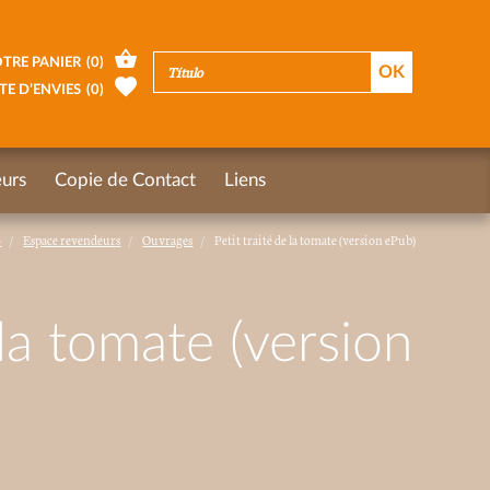
TRE PANIER
(
0
)
TE D’ENVIES
(
0
)
urs
Copie de Contact
Liens
o
Espace revendeurs
Ouvrages
Petit traité de la tomate (version ePub)
 la tomate (version