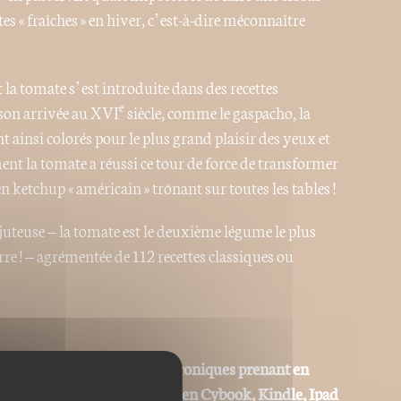
s « fraîches » en hiver, c’est-à-dire méconnaître
 la tomate s’est introduite dans des recettes
e
 son arrivée au XVI
siècle, comme le gaspacho, la
ont ainsi colorés pour le plus grand plaisir des yeux et
ent la tomate a réussi ce tour de force de transformer
 ketchup « américain » trônant sur toutes les tables !
uteuse – la tomate est le deuxième légume le plus
 ! – agrémentée de 112 recettes classiques ou
 adaptées aux liseuses électroniques prenant en
ype Sony Reader, Kobo, Booken Cybook, Kindle, Ipad