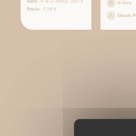
ISBN
: 978-2-36402-165-5
le livre
Precio
: 9.99 €
Ebook-P