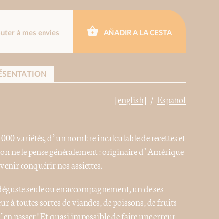
outer à mes envies
AÑADIR A LA CESTA
ÉSENTATION
[english]
Español
 000 variétés, d’un nombre incalculable de recettes et
on ne le pense généralement : originaire d’Amérique
 venir conquérir nos assiettes.
déguste seule ou en accompagnement, un de ses
ur à toutes sortes de viandes, de poissons, de fruits
 s’en passer ! Et quasi impossible de faire une erreur