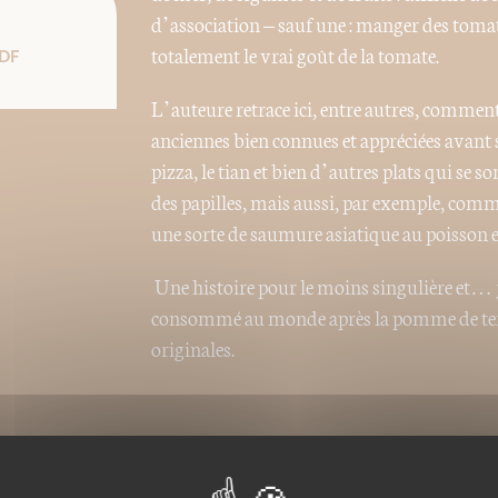
d’association – sauf une : manger des tomate
totalement le vrai goût de la tomate.
DF
L’auteure retrace ici, entre autres, comment
anciennes bien connues et appréciées avant
pizza, le tian et bien d’autres plats qui se s
des papilles, mais aussi, par exemple, comm
une sorte de saumure asiatique au poisson en
Une histoire pour le moins singulière et… j
consommé au monde après la pomme de terre
originales.
Nos ePubs sont des versions
charge le format ePub de t