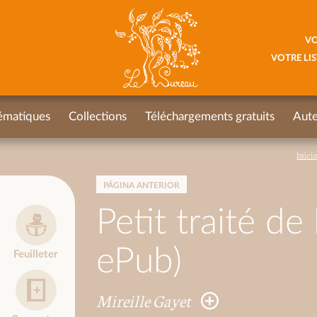
VO
VOTRE LIS
ématiques
Collections
Téléchargements gratuits
Aute
Inici
PÁGINA ANTERIOR
Petit traité de
ePub)
Feuilleter
Mireille Gayet