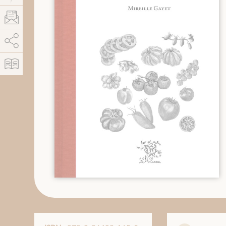
AddThis está deshabilitado.
Permitir