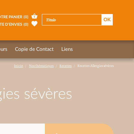
TRE PANIER
(
0
)
TE D’ENVIES
(
0
)
urs
Copie de Contact
Liens
Inicio
Nos thématiques
Recettes
Recettes Allergies sévères
gies sévères