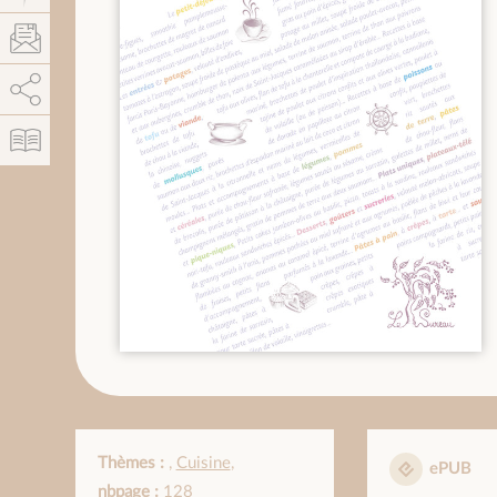
AddThis está deshabilitado.
Permitir
Thèmes :
,
Cuisine
,
ePUB
nbpage :
128