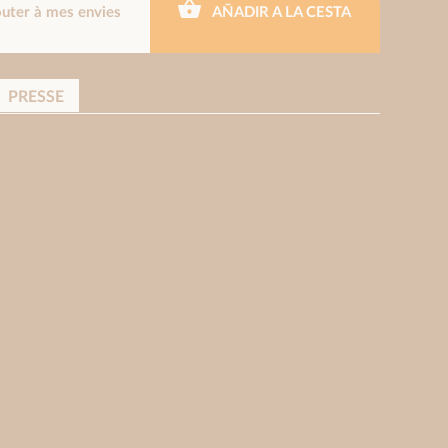
outer à mes envies
AÑADIR A LA CESTA
PRESSE