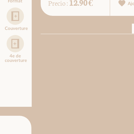
12.90 €
Precio :
Format
Aj
Couverture
4e de
couverture