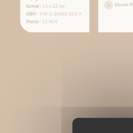
Ebook-P
format :
15 x 22 cm
ISBN
: 978-2-36402-013-9
Precio
: 12.90 €