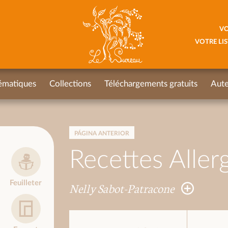
VO
VOTRE LIS
ématiques
Collections
Téléchargements gratuits
Aute
PÁGINA ANTERIOR
Recettes Aller
Feuilleter
Nelly Sabot-Patracone