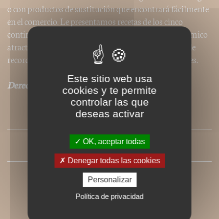
o con productos de sustitución que encontrará fácilmente
en el comercio. Le presentamos recetas de los cinco
continentes y le invitamos a hacer un viaje gastronómico
atractivo y accesible, que le llevará a países lejanos o le
recordará los platos tradicionales de nuestras regiones.
Este sitio web usa
Derechos de traducción disponibles
cookies y te permite
controlar las que
deseas activar
SOMMAIRE
OK, aceptar todas
PRESSE
Denegar todas las cookies
Personalizar
Política de privacidad