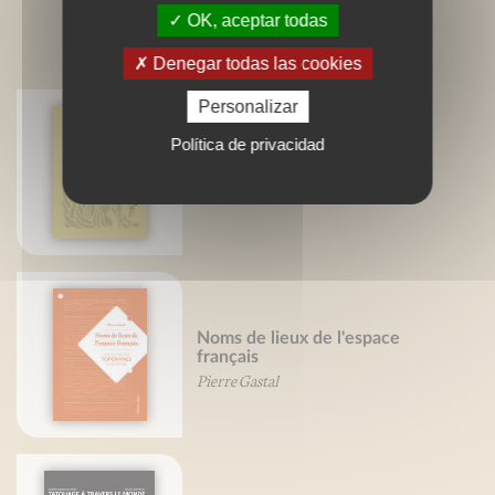
OK, aceptar todas
LIVRES ASSOCIÉS
Denegar todas las cookies
Personalizar
Política de privacidad
Nos racines celtiques
Pierre Gastal
Noms de lieux de l'espace
français
Pierre Gastal