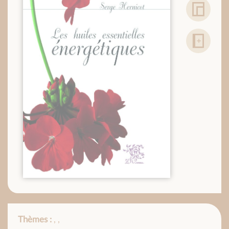
Thèmes :
,
,