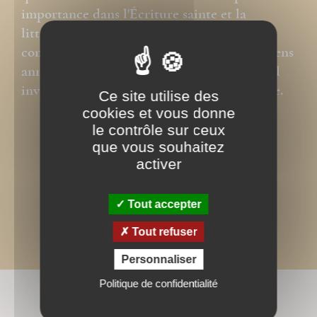
importance dans l'Écriture sainte et la
littérature des Pères de l'Église. Il est
convaincu que la matière de ces textes anciens
annonce les événements contemporains et il
invite le lecteur à le constater par lui-même.
Ce site utilise des
cookies et vous donne
le contrôle sur ceux
que vous souhaitez
activer
Tout accepter
Tout refuser
Personnaliser
Politique de confidentialité
BIBLIOGRAPHIE