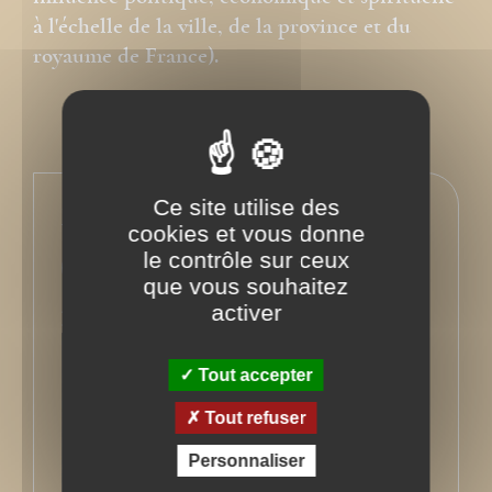
à l'échelle de la ville, de la province et du
royaume de France).
Ce site utilise des
En savoir plus sur l'auteur
cookies et vous donne
le contrôle sur ceux
Site web
que vous souhaitez
activer
Retour à l'ouvrage
Tout accepter
Tout refuser
Personnaliser