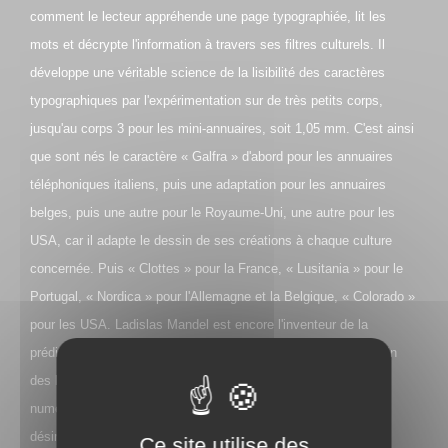
comment le lecteur appréhende une page typographiée, lit les
mots et décrypte l'information à travers ses filtres culturels. Il
développe une véritable science de la lisibilité des caractères
typographiques par l'expérimentation sur de très petits corps,
jusqu'au corps 3 pour les mini-annuaires, soit 1,05 mm. C'est ainsi
que sont nés le caractère « Galfra » d'abord pour les annuaires
téléphoniques italiens, puis une adaptation pour les annuaires
belges, puis une autre pour le Royaume-Uni, une autre pour les
USA, car il adapte le dessin de ses créations à chaque culture
concernée. Puis « Clottes » pour la France, « Lusitania » pour le
Portugal, « Nordica » pour l'Allemagne et la Belgique, « Colorado »
pour les USA. Ladislas Mandel est encore l'inventeur de la
prédigitalisation, c'est-à-dire la déformation volontaire du dessin
des lettres qui anticipe la déformation due à la pixellisation
numérique, ce qui permet de rétablir ainsi, en final, le dessin
désiré. Humaniste de grande culture et érudit de l'histoire des
Ce site utilise des