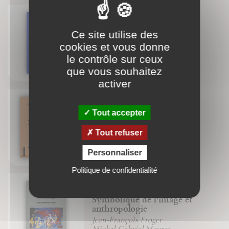
Ce site utilise des
D'or et de miel
cookies et vous donne
Jean-François Froger
Michel-Gabriel Mouret
le contrôle sur ceux
que vous souhaitez
activer
Tout accepter
Chemins de croix
Tout refuser
Michel-Gabriel Mouret
Personnaliser
Politique de confidentialité
Symbolique de l'image et
anthropologie
Jean-François Froger
Michel-Gabriel Mouret