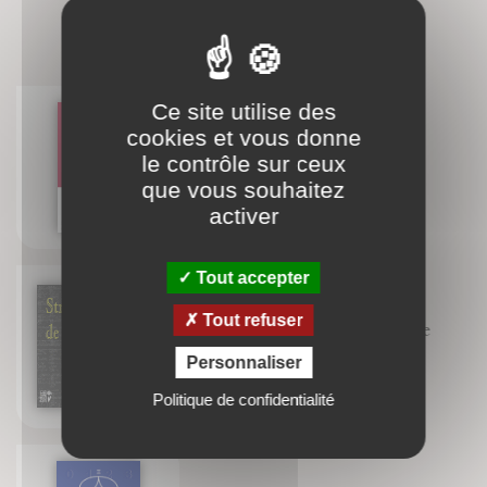
BIBLIOGRAPHIE
Ce site utilise des
cookies et vous donne
La structure cachée du réel
le contrôle sur ceux
Jean-François Froger
que vous souhaitez
Robert Lutz
activer
Tout accepter
Tout refuser
Structure de la connaissance
Jean-François Froger
Personnaliser
Robert Lutz
Politique de confidentialité