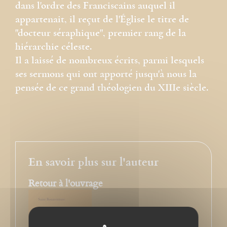
dans l'ordre des Franciscains auquel il
appartenait, il reçut de l'Église le titre de
"docteur séraphique", premier rang de la
hiérarchie céleste.
Il a laissé de nombreux écrits, parmi lesquels
ses sermons qui ont apporté jusqu'à nous la
pensée de ce grand théologien du XIIIe siècle.
En savoir plus sur l'auteur
Retour à l'ouvrage