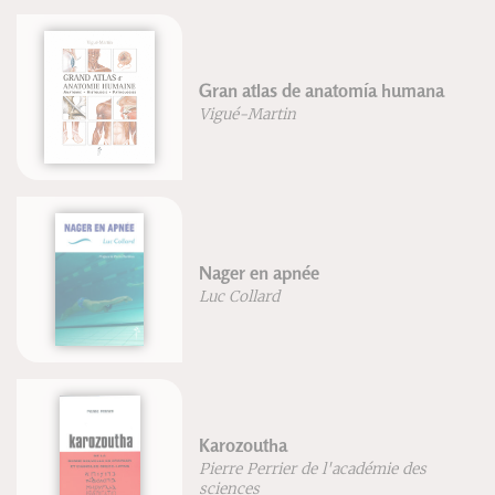
Bilan & perspectives Paris 2024
Eric Monnin
Georges Tirologos
Repenser l'équitation
Frédéric Brigaud
Joséphine Lyon
RESPIRATION
Blandine Calais-Germain