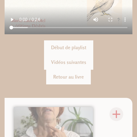
Début de playlist
Vidéos suivantes
Retour au livre