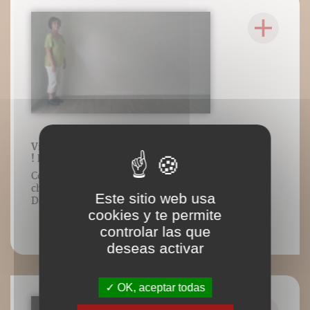
Vidéo 29 : Différents rythmes sur « Ah
! les crocodiles »
Contenu vidéo lié à l’ouvrage Envie de
chanter ? de Marie-Laure Potel/Éditions
Este sitio web usa
DésIris/Adverbum. Tous droits réservés.
cookies y te permite
controlar las que
deseas activar
OK, aceptar todas