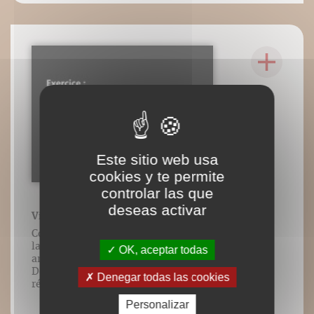
Este sitio web usa
cookies y te permite
controlar las que
deseas activar
Vidéo n°29 : Pas chassés Front Touch
Contenu vidéo lié à l’ouvrage : "Corriger
la posture et les instabilités
OK, aceptar todas
articulaires", Frédéric Brigaud, Éditions
DésIris, mars 2019. Tous droits
Denegar todas las cookies
réservés.
Personalizar