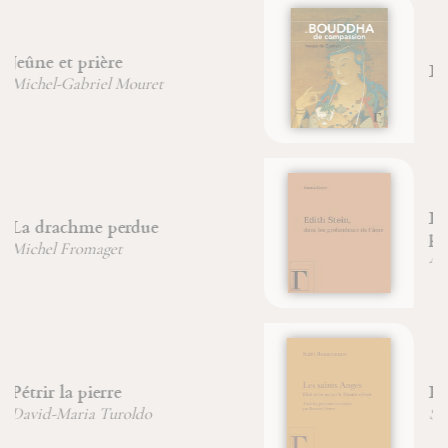
Bouddha de Compassion
Edith Stein, dans les
profondeurs de l'âme
Amata Neyer
Les saints Anges
Saint Bonaventure