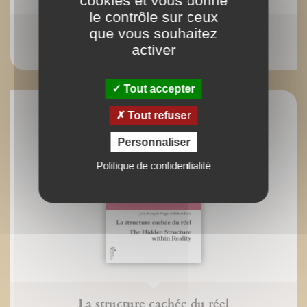
cookies et vous donne
le contrôle sur ceux
Une relativité bien particulière...
que vous souhaitez
activer
Sander Bais
Tout accepter
Tout refuser
Personnaliser
Politique de confidentialité
La structure cachée du réel