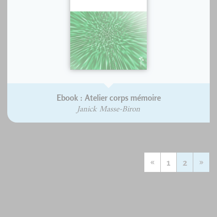
Ebook : Atelier corps mémoire
Janick Masse-Biron
«
1
2
»