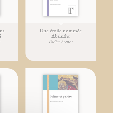
ens
Une étoile nommée
i
Absinthe
Didier Brenot