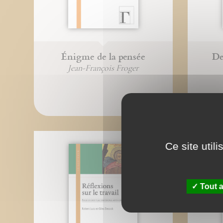
Énigme de la pensée
De
Jean-François Froger
Ce site util
Tout a