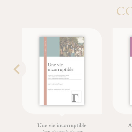
CO
La drachme perdue
Le X
Michel Fromaget