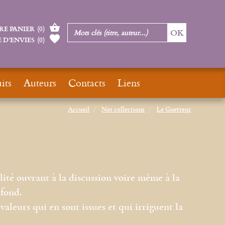
RE PANIER
(
0
)
 D’ENVIES
(
0
)
its
Auteurs
Contacts
Liens
Accueil
Nos collections
Le Guetteur
lité ouvrant à la discussion voire même à la
 fond.
aleurs qui en sont issues et qui irriguent la