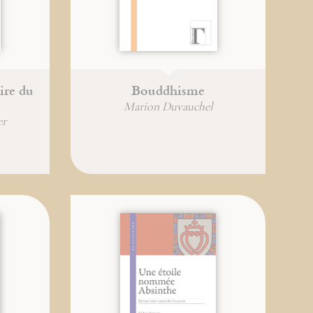
re du
Bouddhisme
Marion Duvauchel
er