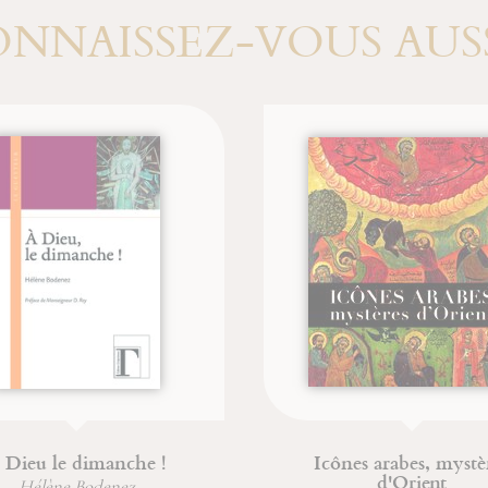
NNAISSEZ-VOUS AUSS
XIe siècle sera celui du
Les saints Anges
mysticisme
Saint Bonaventure