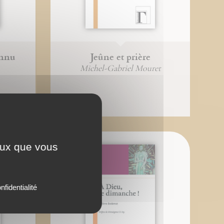
onnu
Jeûne et prière
Michel-Gabriel Mouret
ceux que vous
nfidentialité