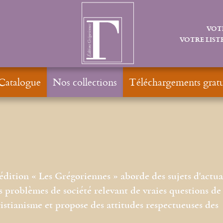
VOT
VOTRE LISTE
Catalogue
Nos collections
Téléchargements gratu
édition « Les Grégoriennes » aborde des sujets d'actua
 problèmes de société relevant de vraies questions de
ristianisme et propose des attitudes respectueuses des v