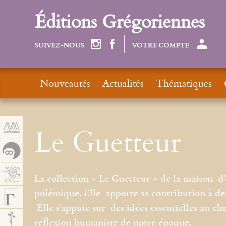
Panneau de gestion des cookies
Éditions Grégoriennes
SUIVEZ-NOUS
VOTRE COMPTE
Nouveautés
Actualités
Thématiques
Le Guetteur
La collection « Le Guetteur » de la maison d'
polémique. Elle apporte sa contribution à des
Elle s'appuie sur des idées essentielles au ch
réflexion humaniste de notre époque.