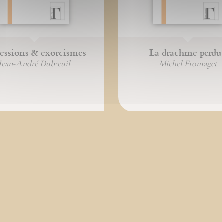
essions & exorcismes
La drachme perdu
Jean-André Dubreuil
Michel Fromaget