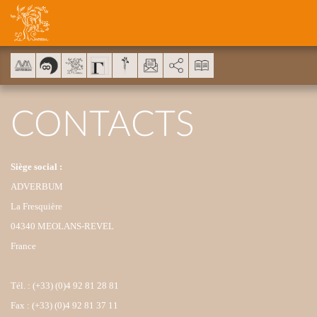
Cookies management panel
AddThis is disabled.
Allow
CONTACTS
Siège social :
ADVERBUM
La Fresquière
04340 MEOLANS-REVEL
France
Tél. : (+33) (0)4 92 81 28 81
Fax : (+33) (0)4 92 81 37 11