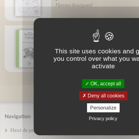
Florence Bourquard
Petit traité de l'asperge
This site uses cookies and 
Martin Fache
Pierre-Brice Lebrun
you control over what you wa
activate
OK, accept all
Deny all cookies
Personalize
Navigation
Privacy policy
Haut de page
Sitemap
Legal notice