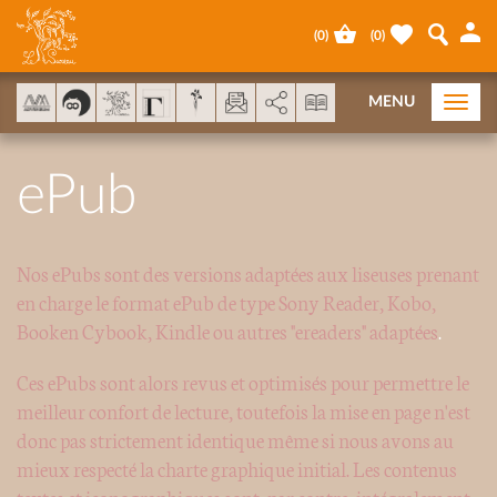
Cookies management panel
(
0
)
(
0
)
AddThis is disabled.
Allow
MENU
Togg
navi
ePub
Nos ePubs sont des versions adaptées aux liseuses prenant
en charge le format ePub de type Sony Reader, Kobo,
Booken Cybook, Kindle ou autres "ereaders" adaptées
.
Ces ePubs sont alors revus et optimisés pour permettre le
meilleur confort de lecture, toutefois la mise en page n'est
donc pas strictement identique même si nous avons au
mieux respecté la charte graphique initial. Les contenus
textes et iconographiques sont, par contre, intégralement