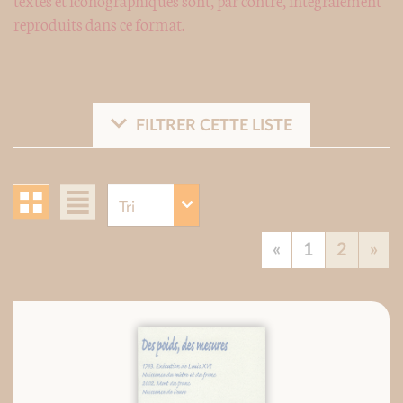
reproduits dans ce format.
FILTRER CETTE LISTE
«
1
2
»