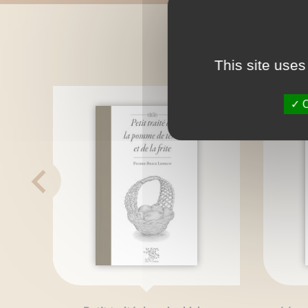
C
This site uses
O