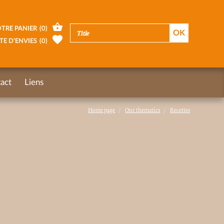
TRE PANIER
(
0
)
TE D’ENVIES
(
0
)
act
Liens
Home page
Our thematics
Recettes