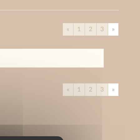
«
1
2
3
»
«
1
2
3
»