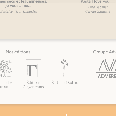
es secs et légumineuses,
Pasta I love you.....
je vous aime...
Line De Smet
Béatrice Vigot-Lagandré
Olivier Gaudant
Nos éditions
Groupe Ad
ions Le
Éditions
Éditions DésIris
ureau
Grégoriennes