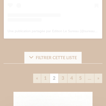
Une publication partagée par Edition Le Sureau (@sureau.edition)
FILTRER CETTE LISTE
«
1
2
3
4
5
...
»