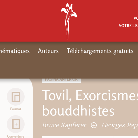
V
VOTRE LIS
hématiques
Auteurs
Téléchargements gratuits
PÁGINA ANTERIOR
Tovil, Exorcism
bouddhistes
Format
Bruce Kapferer
Georges Pa
Couverture