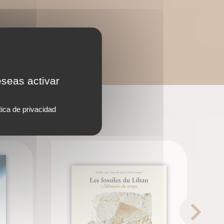
eseas activar
tica de privacidad