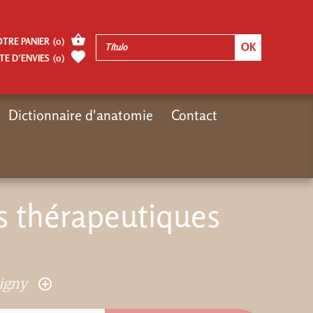
OTRE PANIER
(
0
)
TE D’ENVIES
(
0
)
Dictionnaire d'anatomie
Contact
Inicio
Autres pages
Tovil, Exorcismes thérapeutiques bouddhistes
es thérapeutiques
pigny