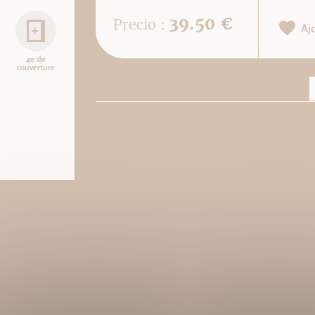
39.50 €
Precio :
Aj
4e de
couverture