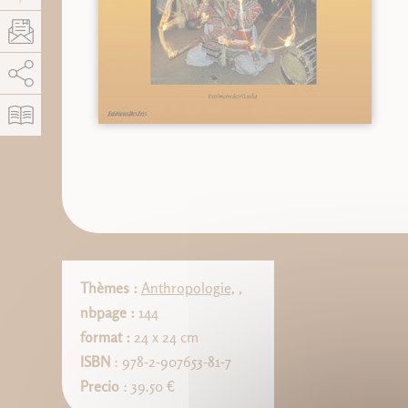
AddThis está deshabilitado.
Permitir
Thèmes :
Anthropologie
,
,
nbpage :
144
format :
24 x 24 cm
ISBN
: 978-2-907653-81-7
Precio
: 39.50 €