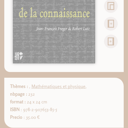
Thèmes :
,
Mathématiques et physique
,
nbpage :
232
format :
24 x 24 cm
ISBN
: 978-2-907653-85-5
Precio
: 35.00 €