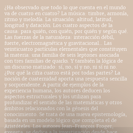
¿Ha observado que todo lo que cuenta en el mundo
va de cuatro en cuatro? La música: timbre, armonía,
ritmo y melodía. La situación: altitud, latitud,
longitud y datación. Los cuatro aspectos de la
causa: para quién, con quién, por quién y según qué.
Las fuerzas de la naturaleza: interacción débil,
fuerte, electromagnética y gravitacional... Las
veinticuatro partículas elementales que constituyen
la materia: una familia de seis leptones asociada
con tres familias de quarks. Y también la lógica de
un discurso matizado: sí, no, sí y no, ni sí ni no.
¿Por qué la cifra cuatro está por todas partes? La
noción de cuaternidad aporta una respuesta sencilla
y sorprendente. A partir de ejemplos de la
experiencia humana, los autores deducen los
aspectos estructurales y los utilizan para
profundizar el sentido de las matemáticas y otros
ámbitos relacionados con la génesis del
conocimiento. Se trata de una nueva epistemología,
basada en un modelo lógico que completa el de
Aristóteles. Los autores Jean-François Froger,
exegeta, se dedica a la investigación desde hace