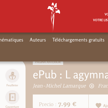
V
VOTRE LIS
hématiques
Auteurs
Téléchargements gratuits
Inici
PÁGINA ANTERIOR
ePub : L agymna
Jean-Michel Lamarque
Fra
Feuilleter
7.99 €
Precio :
Aj
Couverture