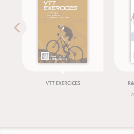
VTT EXERCICES
Ré
B