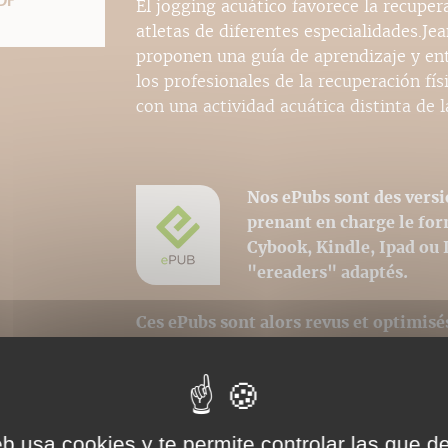
DF
El jogging acuático favorece la recuper
atletas de diferentes especialidades.
proponen una guía de aprendizaje y ent
los profesionales de la recuperación fí
con una actividad acuática distinta de l
Nos ePubs sont des versi
prenant en charge le fo
Cybook, Kindle, Ipad ou 
"ereaders" adaptés.
Ces ePubs sont alors revus et optimisé
lecture, toutefois la mise en page n'e
avons au mieux respecté la charte grap
iconographiques sont, par contre, int
eb usa cookies y te permite controlar las que d