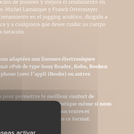
ación de lesiones y mejora el rendimiento en
Jean-Michel Lamarque y Franck Ostermeyer
renamiento en el jogging acuático, dirigida a
sica y a cualquiera que desee cuidar su cuerpo
a natación.
ons adaptées aux liseuses électroniques
rmat ePub de type Sony Reader, Kobo, Booken
Iphone (avec l'appli iBooks) ou autres
s pour permettre le meilleur confort de
st donc pas strictement identique même si nous
hique initiale. Les contenus textes et
égralement reproduits dans ce format.
eseas activar