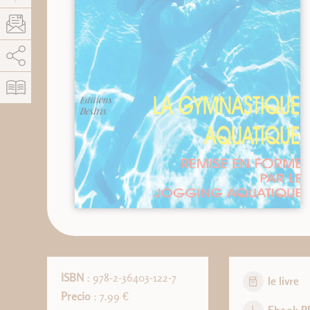
AddThis está deshabilitado.
Permitir
ISBN
: 978-2-36403-122-7
le livre
Precio
: 7.99 €