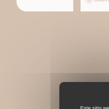
Ebook-P
Este sitio w