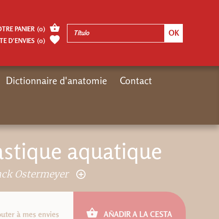
OTRE PANIER
(
0
)
TE D’ENVIES
(
0
)
Dictionnaire d'anatomie
Contact
o
Nouveautés
Nouveaux e-books
ePub : L agymnastique aquatique
stique aquatique
nck Ostermeyer
outer à mes envies
AÑADIR A LA CESTA