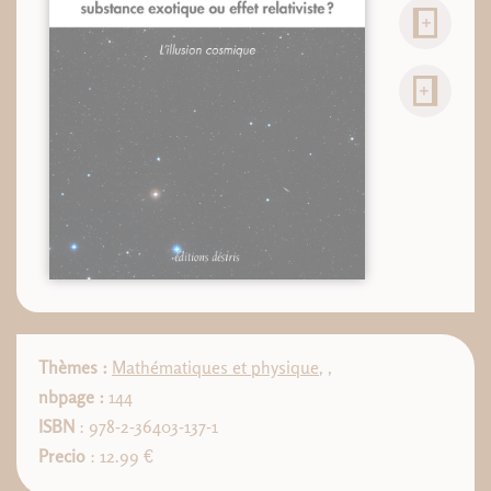
Thèmes :
Mathématiques et physique
,
,
nbpage :
144
ISBN
: 978-2-36403-137-1
Precio
: 12.99 €