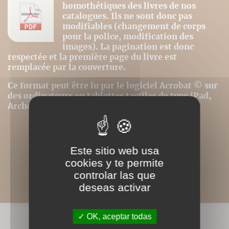
homothétiques des livres de nos
catalogues. Ils ne sont donc pas
modifiables (changement de corps
pour la police, modification des
images). La pagination est donc
respectée et la première page du livre est
remplacée par la couverture.
Ce format peut être lu par le logiciel Acrobat © sur
des ordinateurs ou tablettes tactiles de type iPad,
Archos, Asus ou autres.
Este sitio web usa
cookies y te permite
controlar las que
deseas activar
OK, aceptar todas
LIVRES ASSOCIÉS