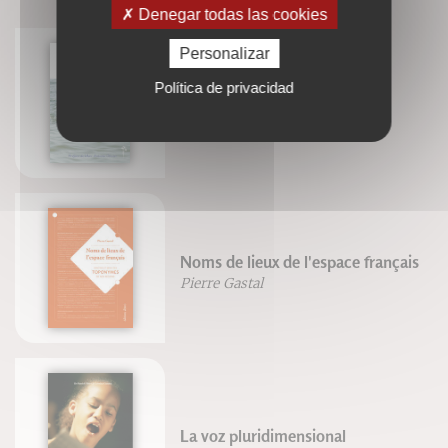
Denegar todas las cookies
Personalizar
Nager en eaux libres et en
Política de privacidad
triathlon
Olivier Silberzahn
Noms de lieux de l'espace français
Pierre Gastal
La voz pluridimensional