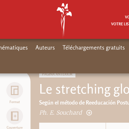
V
VOTRE LIS
hématiques
Auteurs
Téléchargements gratuits
PÁGINA ANTERIOR
Le stretching glo
Según el método de Reeducación Postu
Format
Ph. E. Souchard
Couverture