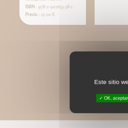
ISBN
: 978-2-907653-38-1
Precio
: 17.00 €
Este sitio w
OK, aceptar