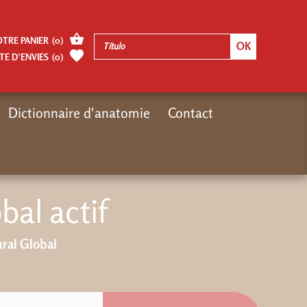
OTRE PANIER
(
0
)
TE D’ENVIES
(
0
)
Dictionnaire d'anatomie
Contact
Inicio
Catalogue
Catalogue édité
Le stretching global actif
bal actif
ral Global