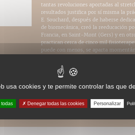
tantas revoluciones aportadas al stretc
resultados justifica por sí misma la prác
E. Souchard, después de haberse dedica
de biomecánica, creó la reeducación pos
Francia, en Saint-Mont (Gers) y en otr
practican cerca de cinco mil fisiotera
puede con menos, se aparta momentán
funcional para dar soluciones originale
deportistas.
eb usa cookies y te permite controlar las que d
 todas
Denegar todas las cookies
Personalizar
Polí