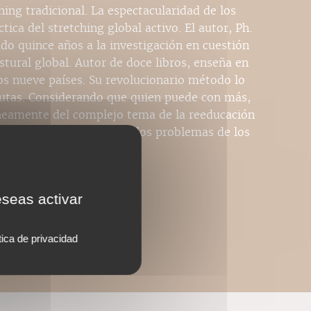
hing tradicional. La espectacularidad de los
tica del stretching global activo. El autor, Ph.
do quince años a la investigación en cuestión
tural global. Autor de doce libros, enseña en
os nueve países. Su revolucionario método lo
peutas. Considerando que quien puede con más,
eamente del complejo tema de la reeducación
s (¡y hasta qué punto!) a los problemas de los
eseas activar
tica de privacidad