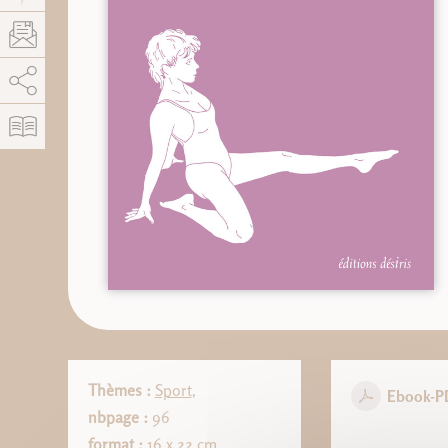
AddThis está deshabilitado.
Permitir
Thèmes :
Sport
,
Ebook-P
nbpage :
96
format :
16 x 22 cm