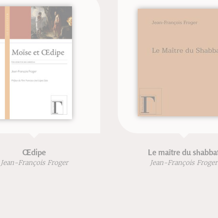
Le maître du shabbat
ger
Jean-François Froger