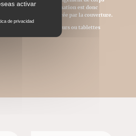
eseas activar
tion des images). La pagination est donc
 page du livre est remplacée par la couverture.
tica de privacidad
Acrobat © sur des ordinateurs ou tablettes
utres.