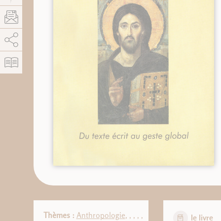
AddThis está deshabilitado.
Permitir
Thèmes :
Anthropologie
,
,
,
,
,
le livre