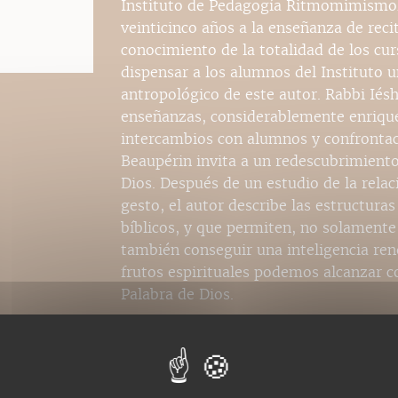
Instituto de Pedagogía Ritmomimismoló
veinticinco años a la enseñanza de rec
conocimiento de la totalidad de los cur
dispensar a los alumnos del Instituto u
antropológico de este autor. Rabbi Iésh
enseñanzas, considerablemente enriquec
intercambios con alumnos y confrontaci
Beaupérin invita a un redescubrimiento
Dios. Después de un estudio de la relaci
gesto, el autor describe las estructura
bíblicos, y que permiten, no solamente
también conseguir una inteligencia re
frutos espirituales podemos alcanzar co
Palabra de Dios.
Nos ebooks sont des ver
catalogues. Ils ne sont