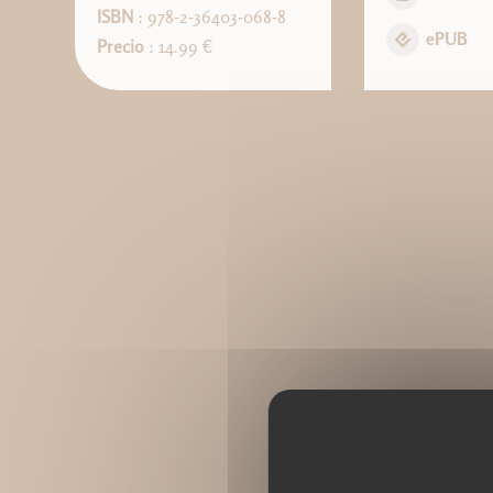
ISBN
: 978-2-36403-068-8
ePUB
Precio
: 14.99 €