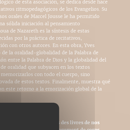
gico de esta asociación, se dedica desde hace
itativos ritmopedagógicos de los Evangelios. Su
sos orales de Marcel Jousse le ha permitido
na sólida iniciación al pensamiento
oua de Nazareth es la síntesis de estas
idas por la práctica de recitativos,
ón con otros autores. En esta obra, Yves
 de la oralidad-globalidad de la Palabra de
ón entre la Palabra de Dios y la globalidad del
s de oralidad que subyacen en los textos
 memorizarlos con todo el cuerpo, sino
novada de estos textos. Finalmente, muestra qué
n este retorno a la emorización global de la
sions PDF homothétiques des livres de nos
 donc pas modifiables (changement de corps