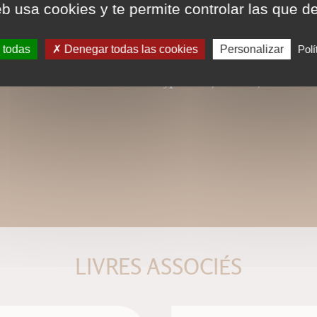
eb usa cookies y te permite controlar las que d
pour la police, modifica
respectée et la première
 todas
Denegar todas las cookies
Personalizar
Polí
Ce format peut être lu par le logiciel 
tactiles de type iPad, Archos, Asus ou a
LIVRES ASSOCIÉS