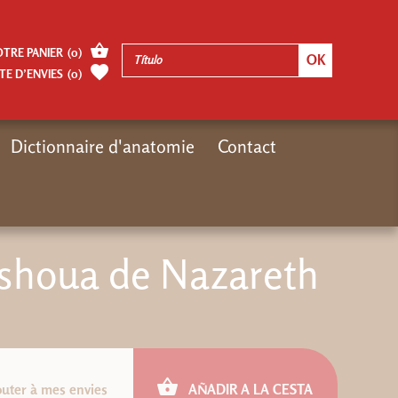
OTRE PANIER
(
0
)
TE D’ENVIES
(
0
)
Dictionnaire d'anatomie
Contact
Nouveautés
Nouveaux e-books
Ebook : Rabbi Ieshoua de Nazareth
eshoua de Nazareth
outer à mes envies
AÑADIR A LA CESTA