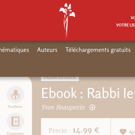
V
VOTRE LIS
hématiques
Auteurs
Téléchargements gratuits
Inicio
PÁGINA ANTERIOR
Ebook : Rabbi I
Yves Beauperin
Feuilleter
14.99 €
Precio :
Aj
Couverture