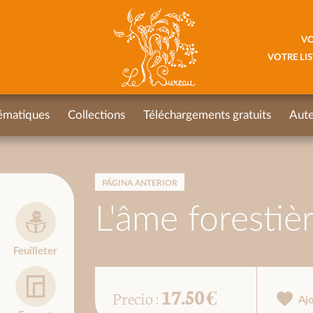
VO
VOTRE LIS
ématiques
Collections
Téléchargements gratuits
Aute
PÁGINA ANTERIOR
L'âme forestiè
Feuilleter
17.50 €
Precio :
Aj