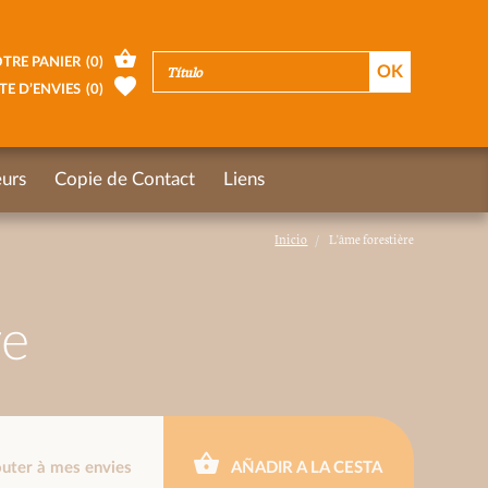
TRE PANIER
(
0
)
TE D’ENVIES
(
0
)
urs
Copie de Contact
Liens
Inicio
L'âme forestière
re
outer à mes envies
AÑADIR A LA CESTA