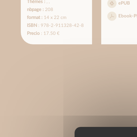
Thèmes :
,
,
ePUB
nbpage :
208
Ebook-P
format :
14 x 22 cm
ISBN
: 978-2-911328-42-8
Precio
: 17.50 €