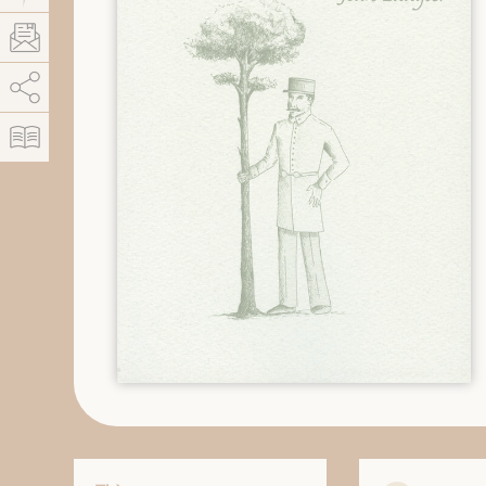
AddThis está deshabilitado.
Permitir