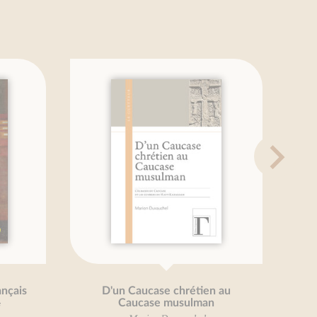
ucase chrétien au
Nos racines celtiques
case musulman
Pierre Gastal