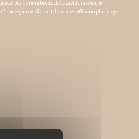
 illustré par de nombreux documents inédits, le
d'une région et s'inscrit dans une réflexion plus large