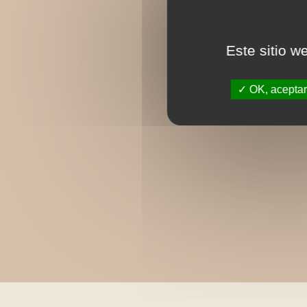
Este sitio w
OK, aceptar