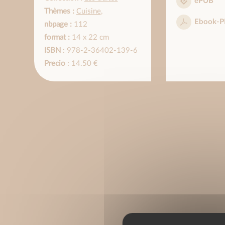
ePUB
Thèmes :
Cuisine
,
Ebook-P
nbpage :
112
format :
14 x 22 cm
ISBN
: 978-2-36402-139-6
Precio
: 14.50 €