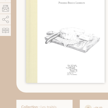
AddThis está deshabilitado.
Permitir
Collection :
Les traités