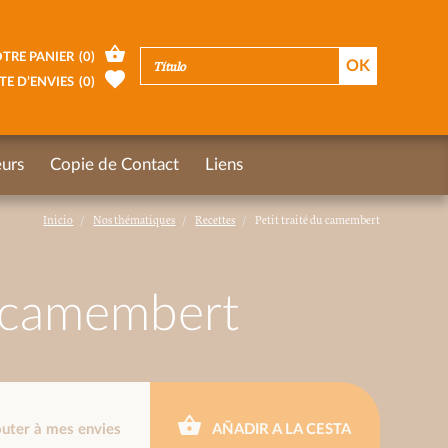
TRE PANIER
(
0
)
TE D’ENVIES
(
0
)
urs
Copie de Contact
Liens
Inicio
Nos thématiques
Recettes
Petit traité du camembert
u camembert
outer à mes envies
AÑADIR A LA CESTA