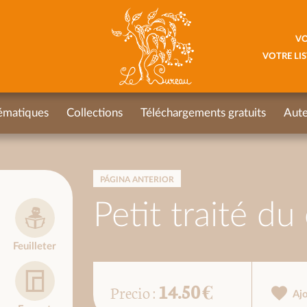
VO
VOTRE LIS
ématiques
Collections
Téléchargements gratuits
Aute
PÁGINA ANTERIOR
Petit traité d
Feuilleter
14.50 €
Precio :
Aj