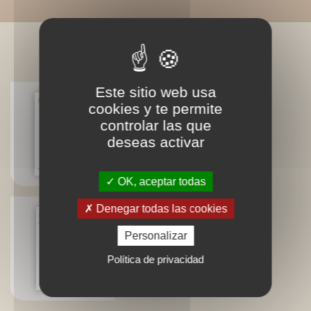
LIVRES ASSOCIÉS
Este sitio web usa
cookies y te permite
controlar las que
Verduras: me gustan
deseas activar
Béatrice Vigot-Lagandré
OK, aceptar todas
Denegar todas las cookies
Personalizar
OEufs, je vous aime...
Béatrice Vigot-Lagandré
Política de privacidad