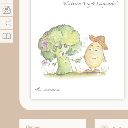
AddThis está deshabilitado.
Permitir
Thèmes :