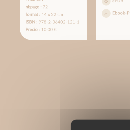
ePUB
nbpage :
72
Ebook-P
format :
14 x 22 cm
ISBN
: 978-2-36402-121-1
Precio
: 10.00 €