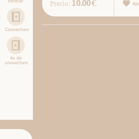
10.00 €
Precio :
Format
Aj
Couverture
4e de
couverture