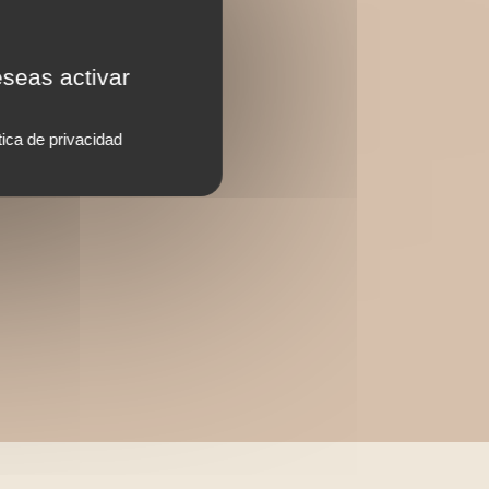
eseas activar
tica de privacidad