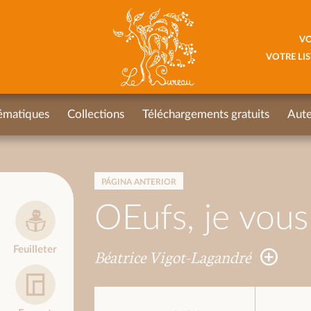
VO
VOTRE LIS
ématiques
Collections
Téléchargements gratuits
Aute
PÁGINA ANTERIOR
OEufs, je vous
Feuilleter
Béatrice Vigot-Lagandré