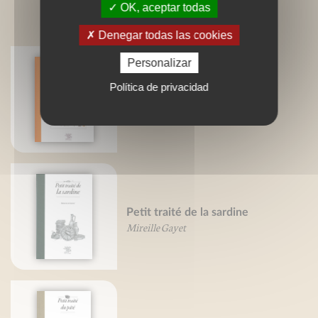
OK, aceptar todas
LIVRES ASSOCIÉS
Denegar todas las cookies
Personalizar
Política de privacidad
Gran tratado de las especias
Mireille Gayet
Petit traité de la sardine
Mireille Gayet