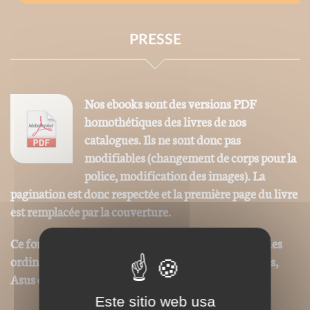
PRESSE
Nos ebooks sont des versions PDF
homothétiques des livres de nos
catalogues. Ils ne sont donc pas
modifiables (changement de corps pour la
police, modification des images). La
pagination est donc respectée et la première page du livre
est remplacée par la couverture.
Ce format peut être lu par le logiciel Acrobat © sur des
ordinateurs ou tablettes tactiles de type iPad, Archos,
Asus ou autres.
Este sitio web usa