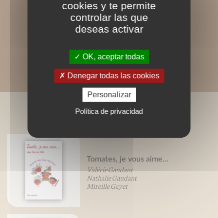
cookies y te permite
controlar las que
deseas activar
OK, aceptar todas
Denegar todas las cookies
Personalizar
LIVRES ASSOCIÉS
Política de privacidad
Tomates, je vous aime...
Valérie Gaudant
Nathalie Gaudant
Mireille Gayet