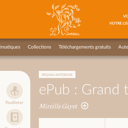
VO
VOTRE LIS
ématiques
Collections
Téléchargements gratuits
Aute
PÁGINA ANTERIOR
ePub : Grand t
Feuilleter
Mireille Gayet