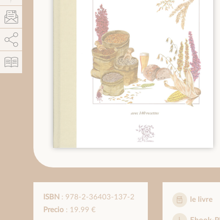
AddThis está deshabilitado.
Permitir
ISBN
: 978-2-36403-137-2
le livre
Precio
: 19.99 €