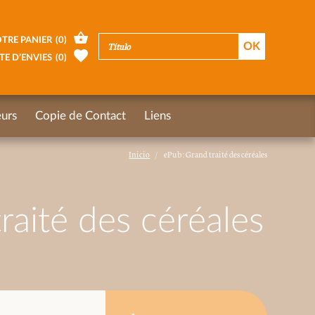
TRE PANIER
(
0
)
TE D’ENVIES
(
0
)
urs
Copie de Contact
Liens
Inicio
ePub : Grand traité des céréales
raité des céréales