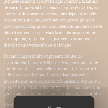
premiers éléments de cette trilogie. Pourtant, la famille
des cucurbitacées est bien plus riche que cela : certes, les
anciens fruits consommés chez nous depuis des siècles –
concombres, melons, pastèques, courgettes, gourdes,
calebasses et coloquintes – sont bien connus, ceux arrivés
plus récemment sur nos étals le sont beaucoup moins –
christophine, courge cireuse, pâtisson, kiwano, etc. – la
liste des noms vernaculaires est longue !
Devant l’impossibilité de présenter toutes les
cucurbitacées (plus de 10 000 variétés !), ce Grand traité
aborde essentiellement celles qui sont utilisées à des fins
culinaires ou artistiques. Il retrace leur incroyable
diversité, leur histoire, parfois très ancienne, depuis leur
pays d’origine (souvent oublié) jusqu’à nos assiettes où
goût et santé ne se font aucune concurrence, au contraire.
Ainsi familiarisé avec les cucurbitacées, le lecteur ne