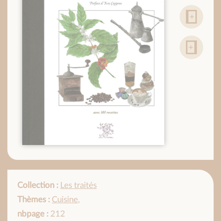
Collection :
Les traités
Thèmes :
Cuisine
,
nbpage :
212