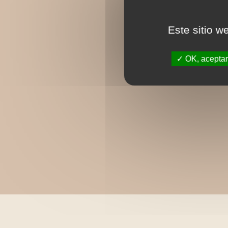
Este sitio w
OK, aceptar