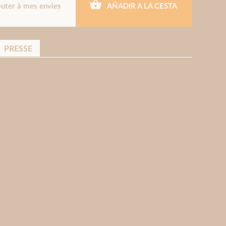
outer à mes envies
AÑADIR A LA CESTA
PRESSE