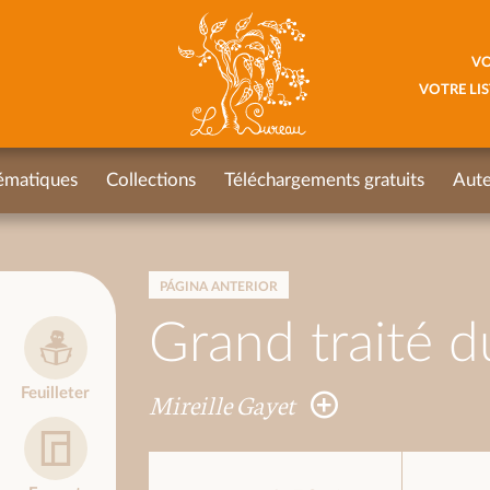
VO
VOTRE LIS
ématiques
Collections
Téléchargements gratuits
Aute
PÁGINA ANTERIOR
Grand traité d
Feuilleter
Mireille Gayet