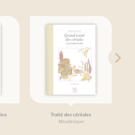
pice
Traité des céréales
Mireille Gayet