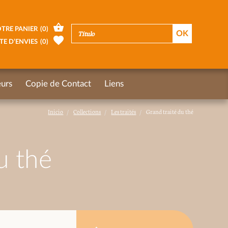
TRE PANIER
(
0
)
TE D’ENVIES
(
0
)
urs
Copie de Contact
Liens
Inicio
Collections
Les traités
Grand traité du thé
u thé