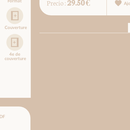
29.50 €
Precio :
Format
Aj
Couverture
4e de
couverture
DF