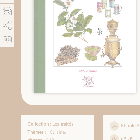
AddThis está deshabilitado.
Permitir
Collection :
Les traités
Ebook-P
Thèmes :
,
Cuisine
,
ePUB