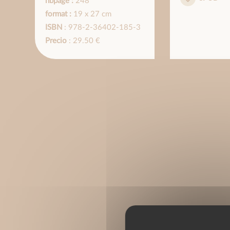
nbpage :
248
format :
19 x 27 cm
ISBN
: 978-2-36402-185-3
Precio
: 29.50 €