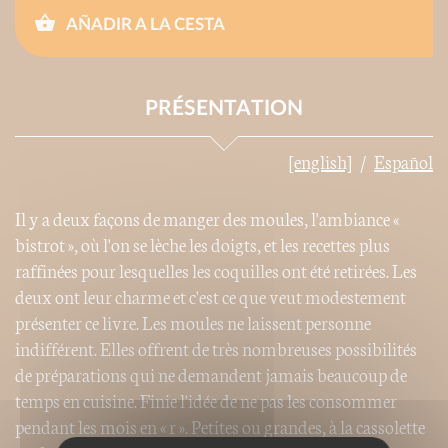
AÑADIR A LA CESTA
PRÉSENTATION
[english]
Español
Il y a deux façons de manger des moules, l'ambiance «
bistrot », où l'on se lèche les doigts, et les recettes plus
raffinées pour lesquelles les coquilles ont été retirées. Les
deux ont leur charme et c'est ce que veut modestement
présenter ce livre. Les moules ne laissent personne
indifférent. Elles offrent de très nombreuses possibilités
de préparations qui ne demandent jamais beaucoup de
temps en cuisine. Finie l'idée de ne pas les consommer
pendant les mois en « r ». Petites ou grandes, à la cassolette