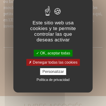
ou farcies, en entrée, en soupe ou en plat principal, les
moules sont toujours bien accueillies sur la table par les
petits et les grands. Merci à Patrick Walton, lIrlandais qui,
en 1235, ayant fait naufrage sur les côtes charentaises,
Este sitio web usa
inventa à son insu les premiers bouchots.
cookies y te permite
controlar las que
deseas activar
PRESSE
OK, aceptar todas
Denegar todas las cookies
Personalizar
Política de privacidad